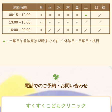
診療時間
月
火
水
木
金
土
日・祝
08:15～12:00
○
○
○
○
○
▲
／
13:00～15:00
○
○
○
○
○
／
／
16:00～20:00
○
／
／
○
○
／
／
▲
…土曜日午前診療は13時までです ／ 休診日…日曜日・祝日
電話でのご予約・お問い合わせ
すくすくこどもクリニック